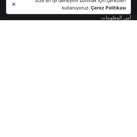
Size en iyi deneyimi sunmak için çerezleri
kullanıyoruz.
Çerez Politikası
نص الإضاءة
أمن المعلومات
سياسة الخصوصية
فهرس
اتصال
النشرة الإلكترونية
أوافق على اتفاقية الاستفادة من الإعلانات والحملات.