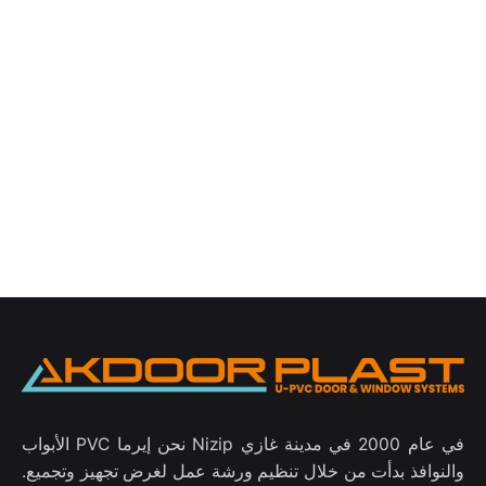
في عام 2000 في مدينة غازي Nizip نحن إيرما PVC الأبواب
والنوافذ بدأت من خلال تنظيم ورشة عمل لغرض تجهيز وتجميع.