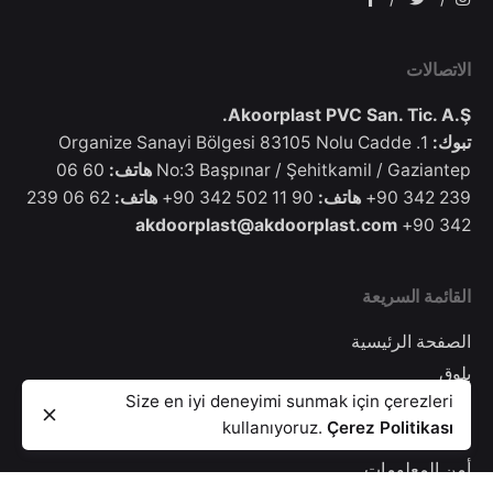
الاتصالات
Akoorplast PVC San. Tic. A.Ş.
تبوك:
1. Organize Sanayi Bölgesi 83105 Nolu Cadde
No:3 Başpınar / Şehitkamil / Gaziantep
هاتف:
60 06
239 342 90+
هاتف:
90 11 502 342 90+
هاتف:
62 06 239
akdoorplast@akdoorplast.com
342 90+
القائمة السريعة
الصفحة الرئيسية
بلوق
إغلاق منزلق
Size en iyi deneyimi sunmak için çerezleri
سياسة الكوكيز
أنظمة الأبواب والنوافذ PVC
سلسلة
kullanıyoruz.
Çerez Politikası
Surmeline
نص الإضاءة
أمن المعلومات