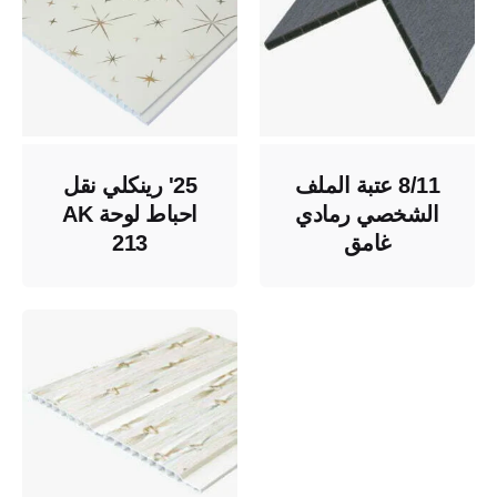
8/11 عتبة الملف
25' رينكلي نقل
الشخصي رمادي
احباط لوحة AK
غامق
213