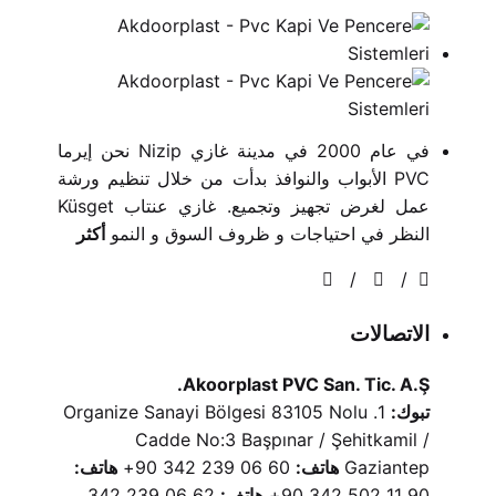
في عام 2000 في مدينة غازي Nizip نحن إيرما
PVC الأبواب والنوافذ بدأت من خلال تنظيم ورشة
عمل لغرض تجهيز وتجميع. غازي عنتاب Küsget
النظر في احتياجات و ظروف السوق و النمو
أكثر
/
/
الاتصالات
Akoorplast PVC San. Tic. A.Ş.
تبوك:
1. Organize Sanayi Bölgesi 83105 Nolu
Cadde No:3 Başpınar / Şehitkamil /
Gaziantep
هاتف:
60 06 239 342 90+
هاتف:
90 11 502 342 90+
هاتف:
62 06 239 342