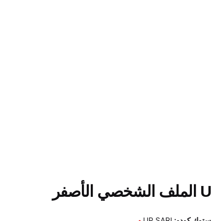
Ski
t
conten
U الملف الشخصي الأصفر
ستوك كودو:
UP SARI