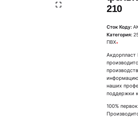
210
Сток Коду:
AK
Категория:
2
ПВХ
Акдорпласт 
производитс
производств
информацию 
наших проф
поддержки к
100% первок
Производитс