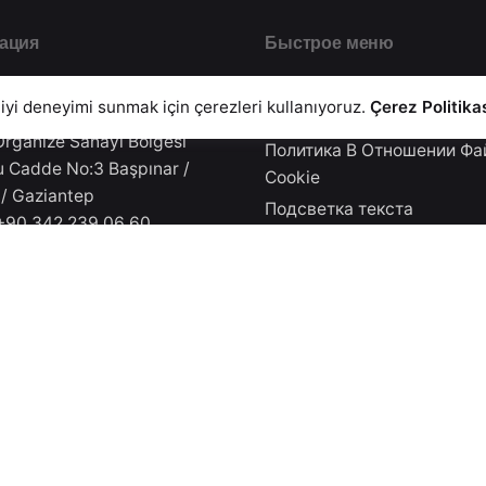
ация
Быстрое меню
 PVC San. Tic. A.Ş.
Главная
25
 iyi deneyimi sunmak için çerezleri kullanıyoruz.
Çerez Politika
Па
блог
Organize Sanayi Bölgesi
Политика В Отношении Фа
 Cadde No:3 Başpınar /
Cookie
 / Gaziantep
Подсветка текста
90 342 239 06 60
Информационная Безопас
90 342 502 11 90
Политика конфиденциальн
90 342 239 06 62
Каталог
st@akdoorplast.com
Контакт