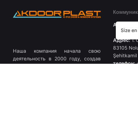
Коммуник
Akoorplast
Size en
Адрес:
1. 
83105 Nolu
Наша компания начала свою
Şehitkamil
деятельность в 2000 году, создав
телефон:
+
мастерскую в Газиантепском
телефон:
+
районе Низип по обработке и сборке
телефон:
+
дверей и окон из ПВХ. В 2008 году
akdoorpla
рост, принесенный обоими...
Более
/
/