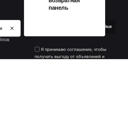
возвратная
панель
Электронный бюллетень
25 шт Цветная трансферная фольгированная панель АК 210
 шт цветная фольгированная панель
sı
нели из ПВХ
йлов
Я принимаю соглашение, чтобы
получать выгоду от объявлений и
ность
кампаний.
ости