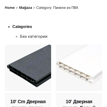
Skip
Home
Mağaza
Category: Панели из ПВХ
to
content
Categories
Без категории
10' Cm Дверная
10' Дверная