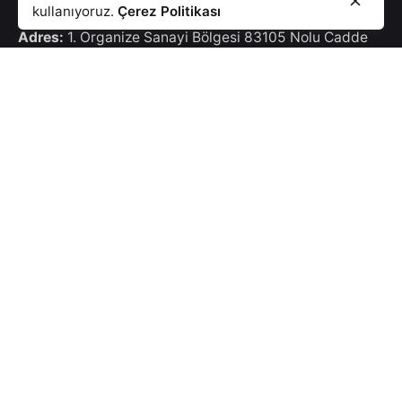
kullanıyoruz.
Çerez Politikası
Akoorplast PVC San. Tic. A.Ş.
Adres:
1. Organize Sanayi Bölgesi 83105 Nolu Cadde
No:3 Başpınar / Şehitkamil / Gaziantep
Telefon:
+90
342 239 06 60
Telefon:
+90 342 502 11 90
Telefon:
+90 342 239 06 62
akdoorplast@akdoorplast.com
Hızlı Menü
Anasayfa
Blog
Çerez Politikası
Aydınlatma Metni
Bilgi Güvenliği
KVKK ve Gizlilik Politikası
Katalog
İletişim