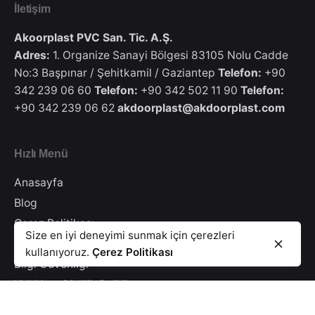
İletişim
Akoorplast PVC San. Tic. A.Ş.
Adres:
1. Organize Sanayi Bölgesi 83105 Nolu Cadde
No:3 Başpınar / Şehitkamil / Gaziantep
Telefon:
+90
342 239 06 60
Telefon:
+90 342 502 11 90
Telefon:
+90 342 239 06 62
akdoorplast@akdoorplast.com
Hızlı Menü
Anasayfa
Blog
Çerez Politikası
8/11 Pervaz Profili Naturel Meşe
Size en iyi deneyimi sunmak için çerezleri
Aydınlatma Metni
8/11 Pervaz Profili
PVC Lambri
kullanıyoruz.
Çerez Politikası
Bilgi Güvenliği
KVKK ve Gizlilik Politikası
Katalog