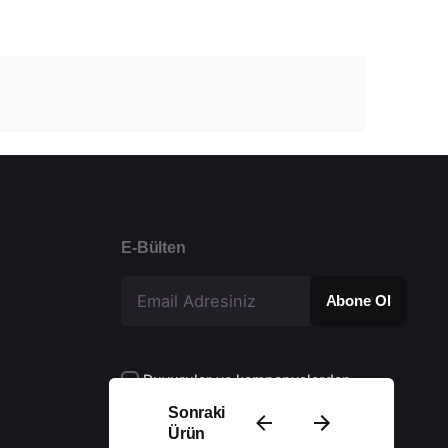
E-Bülten
Duyurular ve kampanyalardan
yararlanmak için sözleşmeyi kabul
Sonraki
ediyorum.
Ürün