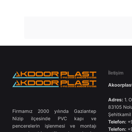
İletişim
Akoorplast
Adres:
1. 
83105 Nolu
Firmamız 2000 yılında Gaziantep
Şehitkamil
Nizip ilçesinde PVC kapı ve
Telefon:
+9
pencerelerin işlenmesi ve montajı
Telefon:
+9